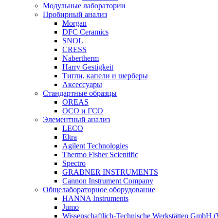
Модульные лаборатории
Пробирный анализ
Morgan
DFC Ceramics
SNOL
CRESS
Nabertherm
Harry Gestigkeit
Тигли, капели и шерберы
Аксессуары
Стандартные образцы
OREAS
ОСО и ГСО
Элементный анализ
LECO
Eltra
Agilent Technologies
Thermo Fisher Scientific
Spectro
GRABNER INSTRUMENTS
Cannon Instrument Company
Общелабораторное оборудование
HANNA Instruments
Jumo
Wissenschaftlich-Technische Werkstätten GmbH