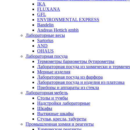
IKA
FLUXANA
GFL
ENVIRONMENTAL EXPRESS
Bandelin
Andreas Hettich gmbh
Лабораторные весы
Sartorius
AND
OHAUS
Лабораторная посуда
Термометры бариометры бутирометры
Лабораторная посуда из химически и термичес
Мерные изделия
Лабораторная посуда из фарфора
Лабораторная посуда и изделия из платсика
Приборы и аппараты из стекла
Лабораторная мебель
Столы и тумбы
Надстройки лабораторные
Шкафы
Вытяжные шкафы
Стулья, кресла, табуреты
Промышленная химия и реагенты
Химические реагенты