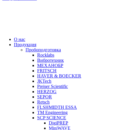
О нас
Продукция
Пробоподготовка
Rocklabs
Вибротехник
МЕХАНОБР
FRITSCH
HAVER & BOECKER
JKTech
Preiser Scientific
HERZOG
SEPOR
Retsch
FLSHMIDTH ESSA
TM Engineering
SCP SCIENCE
DigiPREP
MiniWAVE