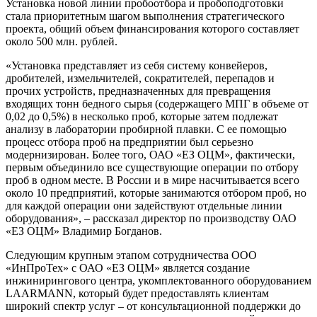
Установка новой линии пробоотбора и пробоподготовки
стала приоритетным шагом выполнения стратегического
проекта, общий объем финансирования которого составляет
около 500 млн. рублей.
«Установка представляет из себя систему конвейеров,
дробителей, измельчителей, сократителей, перепадов и
прочих устройств, предназначенных для превращения
входящих тонн бедного сырья (содержащего МПГ в объеме от
0,02 до 0,5%) в несколько проб, которые затем подлежат
анализу в лаборатории пробирной плавки. С ее помощью
процесс отбора проб на предприятии был серьезно
модернизирован. Более того, ОАО «ЕЗ ОЦМ», фактически,
первым объединило все существующие операции по отбору
проб в одном месте. В России и в мире насчитывается всего
около 10 предприятий, которые занимаются отбором проб, но
для каждой операции они задействуют отдельные линии
оборудования», – рассказал директор по производству ОАО
«ЕЗ ОЦМ» Владимир Богданов.
Следующим крупным этапом сотрудничества ООО
«ИнПроТех» с ОАО «ЕЗ ОЦМ» является создание
инжинирингового центра, укомплектованного оборудованием
LAARMANN, который будет предоставлять клиентам
широкий спектр услуг – от консультационной поддержки до