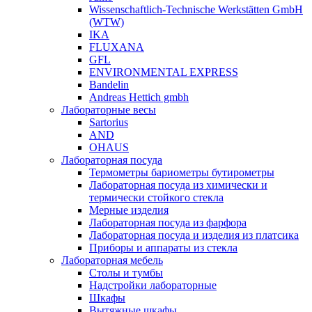
Wissenschaftlich-Technische Werkstätten GmbH
(WTW)
IKA
FLUXANA
GFL
ENVIRONMENTAL EXPRESS
Bandelin
Andreas Hettich gmbh
Лабораторные весы
Sartorius
AND
OHAUS
Лабораторная посуда
Термометры бариометры бутирометры
Лабораторная посуда из химически и
термически стойкого стекла
Мерные изделия
Лабораторная посуда из фарфора
Лабораторная посуда и изделия из платсика
Приборы и аппараты из стекла
Лабораторная мебель
Столы и тумбы
Надстройки лабораторные
Шкафы
Вытяжные шкафы