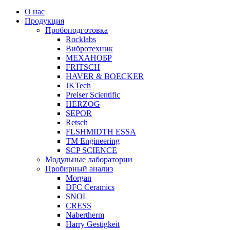
О нас
Продукция
Пробоподготовка
Rocklabs
Вибротехник
МЕХАНОБР
FRITSCH
HAVER & BOECKER
JKTech
Preiser Scientific
HERZOG
SEPOR
Retsch
FLSHMIDTH ESSA
TM Engineering
SCP SCIENCE
Модульные лаборатории
Пробирный анализ
Morgan
DFC Ceramics
SNOL
CRESS
Nabertherm
Harry Gestigkeit