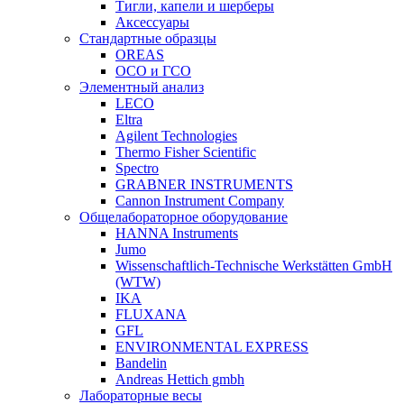
Тигли, капели и шерберы
Аксессуары
Стандартные образцы
OREAS
ОСО и ГСО
Элементный анализ
LECO
Eltra
Agilent Technologies
Thermo Fisher Scientific
Spectro
GRABNER INSTRUMENTS
Cannon Instrument Company
Общелабораторное оборудование
HANNA Instruments
Jumo
Wissenschaftlich-Technische Werkstätten GmbH
(WTW)
IKA
FLUXANA
GFL
ENVIRONMENTAL EXPRESS
Bandelin
Andreas Hettich gmbh
Лабораторные весы