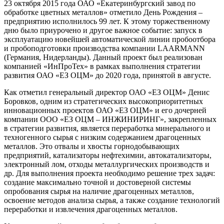
23 октября 2015 года ОАО «Екатеринбургский завод по
обработке цветных металлов» отметило День Рождения –
предприятию исполнилось 99 лет. К этому торжественному
дню было приурочено и другое важное событие: запуск в
эксплуатацию новейшей автоматической линии пробоотбора
и пробоподготовки производства компании LAARMANN
(Германия, Нидерланды). Данный проект был реализован
компанией «ИнПроТех» в рамках выполнения стратегии
развития ОАО «ЕЗ ОЦМ» до 2020 года, принятой в августе.
Как отметил генеральный директор ОАО «ЕЗ ОЦМ» Денис
Боровков, одним из стратегических высокоприоритетных
инновационных проектов ОАО «ЕЗ ОЦМ» и его дочерней
компании ООО «ЕЗ ОЦМ – ИНЖИНИРИНГ», закрепленных
в стратегии развития, является переработка минерального и
техногенного сырья с низким содержанием драгоценных
металлов. Это отвалы и хвосты горнодобывающих
предприятий, катализаторы нефтехимии, автокатализаторы,
электронный лом, отходы металлургических производств и
др. Для выполнения проекта необходимо решение трех задач:
создание максимально точной и достоверной системы
опробования сырья на наличие драгоценных металлов,
освоение методов анализа сырья, а также создание технологий
переработки и извлечения драгоценных металлов.