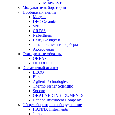
MiniWAVE
Модульные лаборатории
Пробирный анализ
Morgan
DFC Ceramics
SNOL
CRESS
Nabertherm
Harry Gestigkeit
Тигли, капели и шерберы
Аксессуары
Стандартные образцы
OREAS
ОСО и ГСО
Элементный анализ
LECO
Eltra
Agilent Technologies
Thermo Fisher Scientific
Spectro
GRABNER INSTRUMENTS
Cannon Instrument Company
Общелабораторное оборудование
HANNA Instruments
Jumo