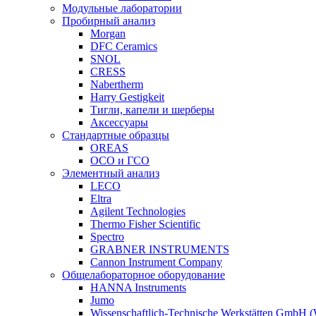
Модульные лаборатории
Пробирный анализ
Morgan
DFC Ceramics
SNOL
CRESS
Nabertherm
Harry Gestigkeit
Тигли, капели и шерберы
Аксессуары
Стандартные образцы
OREAS
ОСО и ГСО
Элементный анализ
LECO
Eltra
Agilent Technologies
Thermo Fisher Scientific
Spectro
GRABNER INSTRUMENTS
Cannon Instrument Company
Общелабораторное оборудование
HANNA Instruments
Jumo
Wissenschaftlich-Technische Werkstätten GmbH