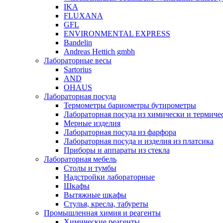
IKA
FLUXANA
GFL
ENVIRONMENTAL EXPRESS
Bandelin
Andreas Hettich gmbh
Лабораторные весы
Sartorius
AND
OHAUS
Лабораторная посуда
Термометры бариометры бутирометры
Лабораторная посуда из химически и термичес
Мерные изделия
Лабораторная посуда из фарфора
Лабораторная посуда и изделия из платсика
Приборы и аппараты из стекла
Лабораторная мебель
Столы и тумбы
Надстройки лабораторные
Шкафы
Вытяжные шкафы
Стулья, кресла, табуреты
Промышленная химия и реагенты
Химические реагенты