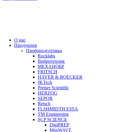
О нас
Продукция
Пробоподготовка
Rocklabs
Вибротехник
МЕХАНОБР
FRITSCH
HAVER & BOECKER
JKTech
Preiser Scientific
HERZOG
SEPOR
Retsch
FLSHMIDTH ESSA
TM Engineering
SCP SCIENCE
DigiPREP
MiniWAVE