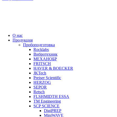
О нас
Продукция
Пробоподготовка
Rocklabs
Вибротехник
МЕХАНОБР
FRITSCH
HAVER & BOECKER
JKTech
Preiser Scientific
HERZOG
SEPOR
Retsch
FLSHMIDTH ESSA
TM Engineering
SCP SCIENCE
DigiPREP
MiniWAVE