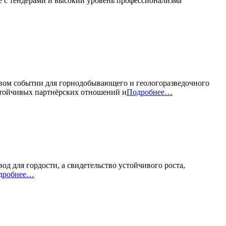
е с тендерами и высокий уровень профессионализма
вом событии для горнодобывающего и геологоразведочного
устойчивых партнёрских отношений и
Подробнее…
од для гордости, а свидетельство устойчивого роста,
дробнее…