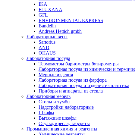
IKA
FLUXANA
GFL
ENVIRONMENTAL EXPRESS
Bandelin
Andreas Hettich gmbh
Лабораторные весы
Sartorius
AND
OHAUS
Лабораторная посуда
Термометры бариометры бутирометры
Лабораторная посуда из химически и термичес
Мерные изделия
Лабораторная посуда из фарфора
Лабораторная посуда и изделия из платсика
Приборы и аппараты из стекла
Лабораторная мебель
Столы и тумбы
Надстройки лабораторные
Шкафы
Вытяжные шкафы
Стулья, кресла, табуреты
Промышленная химия и реагенты
Химические реагенты