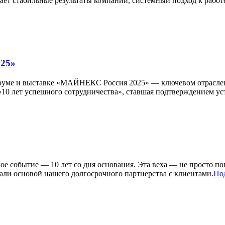
ает стабильные результаты компании, системный подход к работ
25»
оруме и выставке «МАЙНЕКС Россия 2025» — ключевом отрасле
 «10 лет успешного сотрудничества», ставшая подтверждением 
е событие — 10 лет со дня основания. Эта веха — не просто пов
тали основой нашего долгосрочного партнерства с клиентами.
По