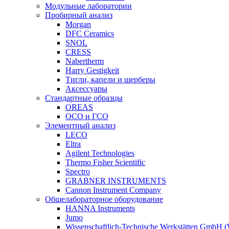
Модульные лаборатории
Пробирный анализ
Morgan
DFC Ceramics
SNOL
CRESS
Nabertherm
Harry Gestigkeit
Тигли, капели и шерберы
Аксессуары
Стандартные образцы
OREAS
ОСО и ГСО
Элементный анализ
LECO
Eltra
Agilent Technologies
Thermo Fisher Scientific
Spectro
GRABNER INSTRUMENTS
Cannon Instrument Company
Общелабораторное оборудование
HANNA Instruments
Jumo
Wissenschaftlich-Technische Werkstätten GmbH