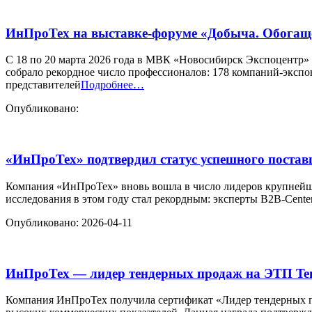
ИнПроТех на выставке-форуме «Добыча. Обогаще
С 18 по 20 марта 2026 года в МВК «Новосибирск Экспоцентр»
собрало рекордное число профессионалов: 178 компаний-экспо
представителей
Подробнее…
Опубликовано:
«ИнПроТех» подтвердил статус успешного постав
Компания «ИнПроТех» вновь вошла в число лидеров крупнейш
исследования в этом году стал рекордным: эксперты B2B-Cent
Опубликовано: 2026-04-11
ИнПроТех — лидер тендерных продаж на ЭТП Ten
Компания ИнПроТех получила сертификат «Лидер тендерных пр