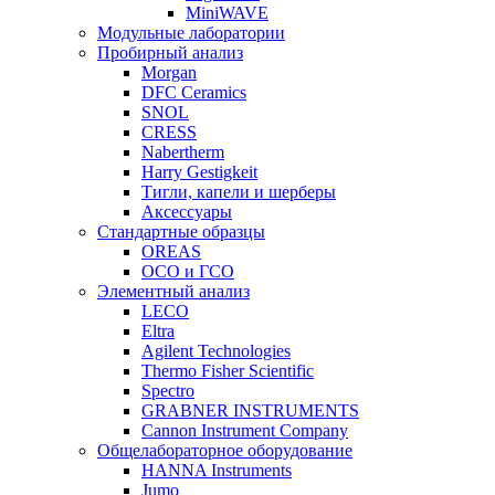
MiniWAVE
Модульные лаборатории
Пробирный анализ
Morgan
DFC Ceramics
SNOL
CRESS
Nabertherm
Harry Gestigkeit
Тигли, капели и шерберы
Аксессуары
Стандартные образцы
OREAS
ОСО и ГСО
Элементный анализ
LECO
Eltra
Agilent Technologies
Thermo Fisher Scientific
Spectro
GRABNER INSTRUMENTS
Cannon Instrument Company
Общелабораторное оборудование
HANNA Instruments
Jumo