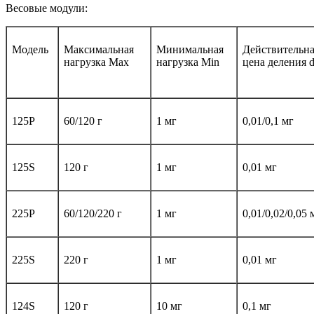
Весовые модули:
Модель
Максимальная
Минимальная
Действительн
нагрузка Max
нагрузка Min
цена деления 
125
P
60/
120
г
1 мг
0,01/0,1 мг
125S
120 г
1 мг
0,01 мг
225P
60/120/220 г
1 мг
0,01/0,02/0,05 
225S
220 г
1 мг
0,01 мг
124S
120 г
10 мг
0
,1 мг