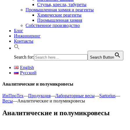
Стулья, кресла, табуреты
Промышленная химия и реагенты
Химические реагенты
Промышленная химия
Собственное производство
Блог
Инжиниринг
Контакты
Search for:
Search Button
English
Русский
Аналитические и полумикровесы
ИнПроТех
—
Продукция
—
Лабораторные весы
—
Sartorius
—
Весы
—
Аналитические и полумикровесы
Аналитические и полумикровесы