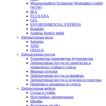
Wissenschaftlich-Technische Werkstätten GmbH
(WTW)
IKA
FLUXANA
GFL
ENVIRONMENTAL EXPRESS
Bandelin
Andreas Hettich gmbh
Лабораторные весы
Sartorius
AND
OHAUS
Лабораторная посуда
Термометры бариометры бутирометры
Лабораторная посуда из химически и
термически стойкого стекла
Мерные изделия
Лабораторная посуда из фарфора
Лабораторная посуда и изделия из платсика
Приборы и аппараты из стекла
Лабораторная мебель
Столы и тумбы
Надстройки лабораторные
Шкафы
Вытяжные шкафы