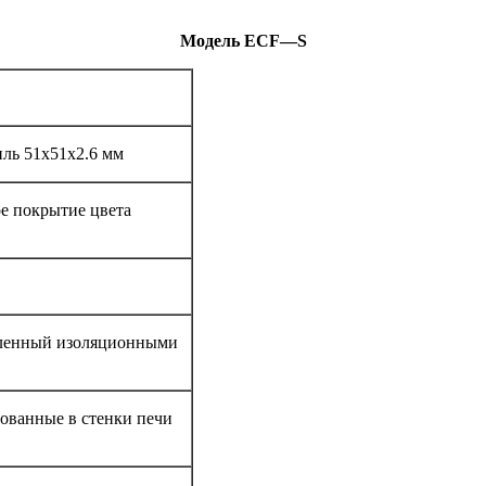
Модель
ECF
—
S
ль 51x51x2.6 мм
е покрытие цвета
ленный изоляционными
ованные в стенки печи