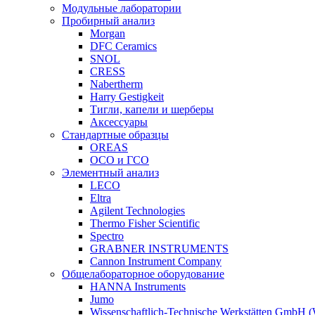
Модульные лаборатории
Пробирный анализ
Morgan
DFC Ceramics
SNOL
CRESS
Nabertherm
Harry Gestigkeit
Тигли, капели и шерберы
Аксессуары
Стандартные образцы
OREAS
ОСО и ГСО
Элементный анализ
LECO
Eltra
Agilent Technologies
Thermo Fisher Scientific
Spectro
GRABNER INSTRUMENTS
Cannon Instrument Company
Общелабораторное оборудование
HANNA Instruments
Jumo
Wissenschaftlich-Technische Werkstätten GmbH