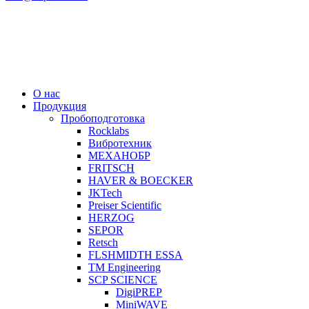
О нас
Продукция
Пробоподготовка
Rocklabs
Вибротехник
МЕХАНОБР
FRITSCH
HAVER & BOECKER
JKTech
Preiser Scientific
HERZOG
SEPOR
Retsch
FLSHMIDTH ESSA
TM Engineering
SCP SCIENCE
DigiPREP
MiniWAVE