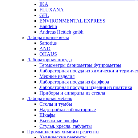
IKA
FLUXANA
GFL
ENVIRONMENTAL EXPRESS
Bandelin
Andreas Hettich gmbh
Лабораторные весы
Sartorius
AND
OHAUS
Лабораторная посуда
Термометры бариометры бутирометры
Лабораторная посуда из химически и термичес
Мерные изделия
Лабораторная посуда из фарфора
Лабораторная посуда и изделия из платсика
Приборы и аппараты из стекла
Лабораторная мебель
Столы и тумбы
Надстройки лабораторные
Шкафы
Вытяжные шкафы
Стулья, кресла, табуреты
Промышленная химия и реагенты
Химические реагенты