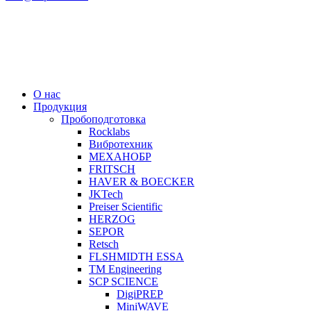
О нас
Продукция
Пробоподготовка
Rocklabs
Вибротехник
МЕХАНОБР
FRITSCH
HAVER & BOECKER
JKTech
Preiser Scientific
HERZOG
SEPOR
Retsch
FLSHMIDTH ESSA
TM Engineering
SCP SCIENCE
DigiPREP
MiniWAVE