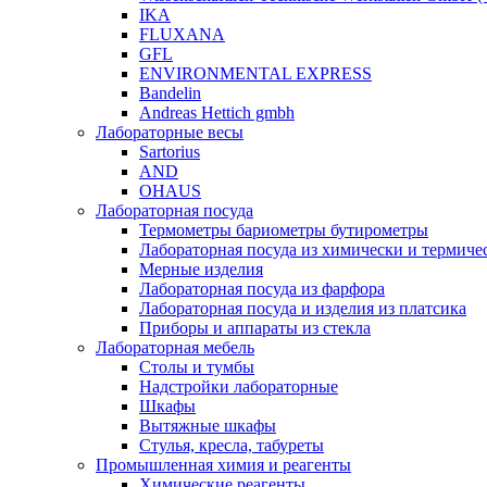
IKA
FLUXANA
GFL
ENVIRONMENTAL EXPRESS
Bandelin
Andreas Hettich gmbh
Лабораторные весы
Sartorius
AND
OHAUS
Лабораторная посуда
Термометры бариометры бутирометры
Лабораторная посуда из химически и термичес
Мерные изделия
Лабораторная посуда из фарфора
Лабораторная посуда и изделия из платсика
Приборы и аппараты из стекла
Лабораторная мебель
Столы и тумбы
Надстройки лабораторные
Шкафы
Вытяжные шкафы
Стулья, кресла, табуреты
Промышленная химия и реагенты
Химические реагенты