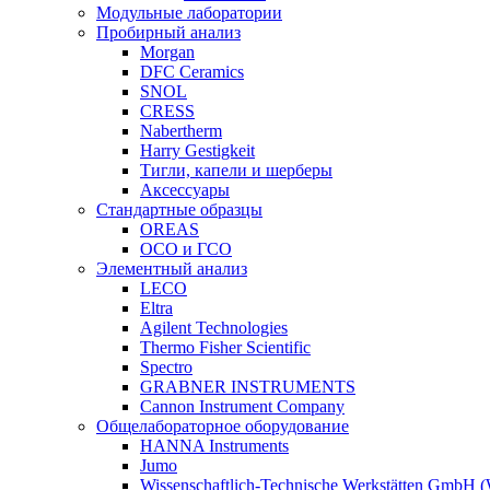
Модульные лаборатории
Пробирный анализ
Morgan
DFC Ceramics
SNOL
CRESS
Nabertherm
Harry Gestigkeit
Тигли, капели и шерберы
Аксессуары
Стандартные образцы
OREAS
ОСО и ГСО
Элементный анализ
LECO
Eltra
Agilent Technologies
Thermo Fisher Scientific
Spectro
GRABNER INSTRUMENTS
Cannon Instrument Company
Общелабораторное оборудование
HANNA Instruments
Jumo
Wissenschaftlich-Technische Werkstätten GmbH