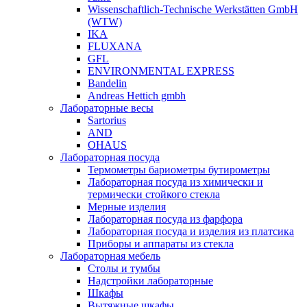
Wissenschaftlich-Technische Werkstätten GmbH
(WTW)
IKA
FLUXANA
GFL
ENVIRONMENTAL EXPRESS
Bandelin
Andreas Hettich gmbh
Лабораторные весы
Sartorius
AND
OHAUS
Лабораторная посуда
Термометры бариометры бутирометры
Лабораторная посуда из химически и
термически стойкого стекла
Мерные изделия
Лабораторная посуда из фарфора
Лабораторная посуда и изделия из платсика
Приборы и аппараты из стекла
Лабораторная мебель
Столы и тумбы
Надстройки лабораторные
Шкафы
Вытяжные шкафы