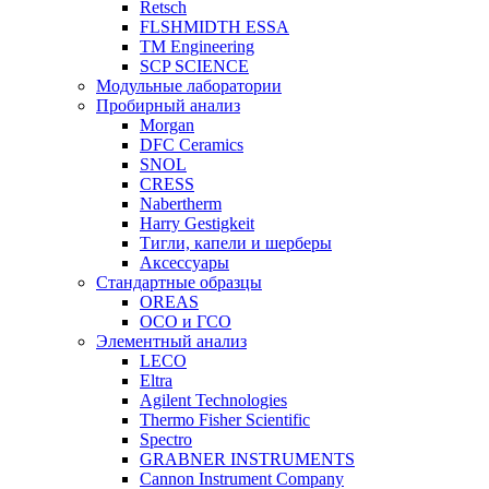
Retsch
FLSHMIDTH ESSA
TM Engineering
SCP SCIENCE
Модульные лаборатории
Пробирный анализ
Morgan
DFC Ceramics
SNOL
CRESS
Nabertherm
Harry Gestigkeit
Тигли, капели и шерберы
Аксессуары
Стандартные образцы
OREAS
ОСО и ГСО
Элементный анализ
LECO
Eltra
Agilent Technologies
Thermo Fisher Scientific
Spectro
GRABNER INSTRUMENTS
Cannon Instrument Company