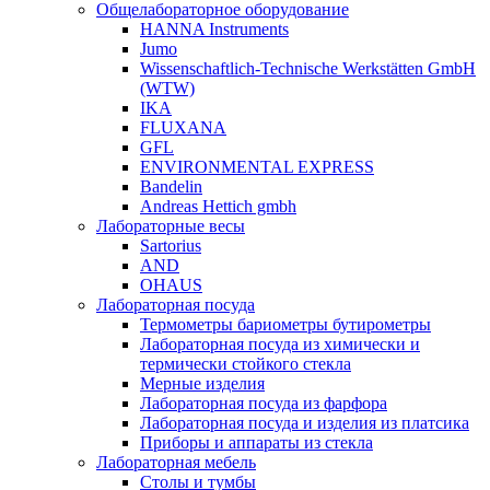
Общелабораторное оборудование
HANNA Instruments
Jumo
Wissenschaftlich-Technische Werkstätten GmbH
(WTW)
IKA
FLUXANA
GFL
ENVIRONMENTAL EXPRESS
Bandelin
Andreas Hettich gmbh
Лабораторные весы
Sartorius
AND
OHAUS
Лабораторная посуда
Термометры бариометры бутирометры
Лабораторная посуда из химически и
термически стойкого стекла
Мерные изделия
Лабораторная посуда из фарфора
Лабораторная посуда и изделия из платсика
Приборы и аппараты из стекла
Лабораторная мебель
Столы и тумбы