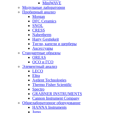
MiniWAVE
Модульные лаборатории
Пробирный анализ
Morgan
DFC Ceramics
SNOL
CRESS
Nabertherm
Harry Gestigkeit
Тигли, капели и шерберы
Аксессуары
Стандартные образцы
OREAS
ОСО и ГСО
Элементный анализ
LECO
Eltra
Agilent Technologies
Thermo Fisher Scientific
Spectro
GRABNER INSTRUMENTS
Cannon Instrument Company
Общелабораторное оборудование
HANNA Instruments
Jumo