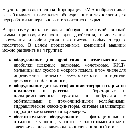
Научно-Производственная Корпорация «Механобр-техника»
разрабатывает и поставляет оборудование и технологии для
переработки минерального и техногенного сырья.
В программу поставки входит оборудование самой широкой
гаммы производительности для дробления, измельчения,
грохочения и обогащения практически любых твердых
продуктов. В целом производимые компанией машины
можно разделить на 4 группы:
оборудование для дробления и измельчения
—
дробилки (щековые, валковые, молотковые, КИД),
мельницы для сухого и мокрого помола, в том числе для
определения индексов измельчаемости, истиратели
дисковые и вибрационные;
оборудование для классификации твердого сырья по
крупности и рассева
— лабораторные и
полупромышленные грохоты и вибросита с
орбитальными и прямолинейными колебаниями,
гидравлические классификаторы, ситовые анализаторы,
гидроциклоны малых типоразмеров;
обогатительное оборудование —
флотационные и
отсадочные машины, магнитные, электромагнитные и
электрические сепараторы, концентрационный стол;