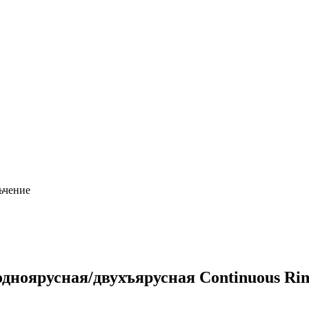
ьчение
ноярусная/двухъярусная Continuous Rin