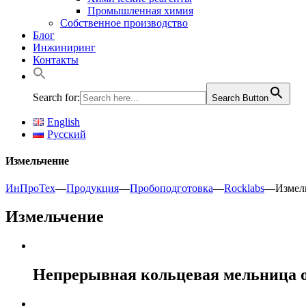
Промышленная химия
Собственное производство
Блог
Инжиниринг
Контакты
Search for:
Search Button
English
Русский
Измельчение
ИнПроТех
—
Продукция
—
Пробоподготовка
—
Rocklabs
—
Измел
Измельчение
Непрерывная кольцевая мельница од