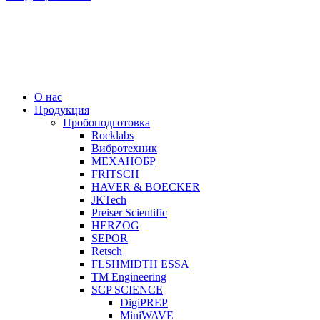
О нас
Продукция
Пробоподготовка
Rocklabs
Вибротехник
МЕХАНОБР
FRITSCH
HAVER & BOECKER
JKTech
Preiser Scientific
HERZOG
SEPOR
Retsch
FLSHMIDTH ESSA
TM Engineering
SCP SCIENCE
DigiPREP
MiniWAVE