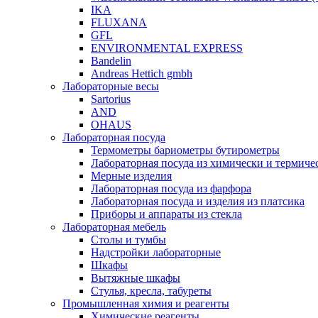
IKA
FLUXANA
GFL
ENVIRONMENTAL EXPRESS
Bandelin
Andreas Hettich gmbh
Лабораторные весы
Sartorius
AND
OHAUS
Лабораторная посуда
Термометры бариометры бутирометры
Лабораторная посуда из химически и термичес
Мерные изделия
Лабораторная посуда из фарфора
Лабораторная посуда и изделия из платсика
Приборы и аппараты из стекла
Лабораторная мебель
Столы и тумбы
Надстройки лабораторные
Шкафы
Вытяжные шкафы
Стулья, кресла, табуреты
Промышленная химия и реагенты
Химические реагенты