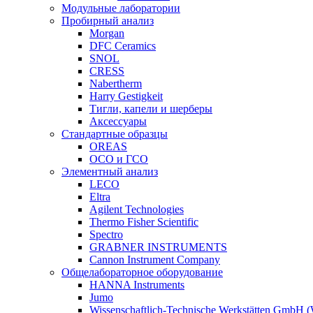
Модульные лаборатории
Пробирный анализ
Morgan
DFC Ceramics
SNOL
CRESS
Nabertherm
Harry Gestigkeit
Тигли, капели и шерберы
Аксессуары
Стандартные образцы
OREAS
ОСО и ГСО
Элементный анализ
LECO
Eltra
Agilent Technologies
Thermo Fisher Scientific
Spectro
GRABNER INSTRUMENTS
Cannon Instrument Company
Общелабораторное оборудование
HANNA Instruments
Jumo
Wissenschaftlich-Technische Werkstätten GmbH