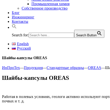
Промышленная химия
Собственное производство
Блог
Инжиниринг
Контакты
Search for:
Search Button
English
Русский
Шайбы-капсулы OREAS
ИнПроТех
—
Продукция
—
Стандартные образцы
—
OREAS
—
Ша
Шайбы-капсулы OREAS
Работая в полевых условиях, геологи активно используют пор
почвах и т. д.