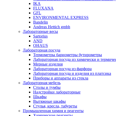
IKA
FLUXANA
GFL
ENVIRONMENTAL EXPRESS
Bandelin
Andreas Hettich gmbh
Лабораторные весы
Sartorius
AND
OHAUS
Лабораторная посуда
Термометры бариометры бутирометры
Лабораторная посуда из химически и термичес
Мерные изделия
Лабораторная посуда из фарфора
Лабораторная посуда и изделия из платсика
Приборы и аппараты из стекла
Лабораторная мебель
Столы и тумбы
Надстройки лабораторные
Шкафы
Вытяжные шкафы
Стулья, кресла, табуреты
Промышленная химия и реагенты
Химические реагенты