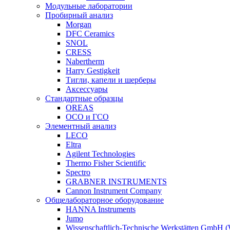
Модульные лаборатории
Пробирный анализ
Morgan
DFC Ceramics
SNOL
CRESS
Nabertherm
Harry Gestigkeit
Тигли, капели и шерберы
Аксессуары
Стандартные образцы
OREAS
ОСО и ГСО
Элементный анализ
LECO
Eltra
Agilent Technologies
Thermo Fisher Scientific
Spectro
GRABNER INSTRUMENTS
Cannon Instrument Company
Общелабораторное оборудование
HANNA Instruments
Jumo
Wissenschaftlich-Technische Werkstätten GmbH