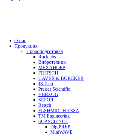
О нас
Продукция
Пробоподготовка
Rocklabs
Вибротехник
МЕХАНОБР
FRITSCH
HAVER & BOECKER
JKTech
Preiser Scientific
HERZOG
SEPOR
Retsch
FLSHMIDTH ESSA
TM Engineering
SCP SCIENCE
DigiPREP
MiniWAVE