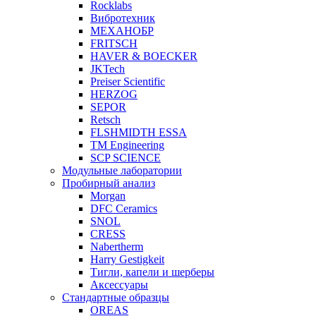
Rocklabs
Вибротехник
МЕХАНОБР
FRITSCH
HAVER & BOECKER
JKTech
Preiser Scientific
HERZOG
SEPOR
Retsch
FLSHMIDTH ESSA
TM Engineering
SCP SCIENCE
Модульные лаборатории
Пробирный анализ
Morgan
DFC Ceramics
SNOL
CRESS
Nabertherm
Harry Gestigkeit
Тигли, капели и шерберы
Аксессуары
Стандартные образцы
OREAS