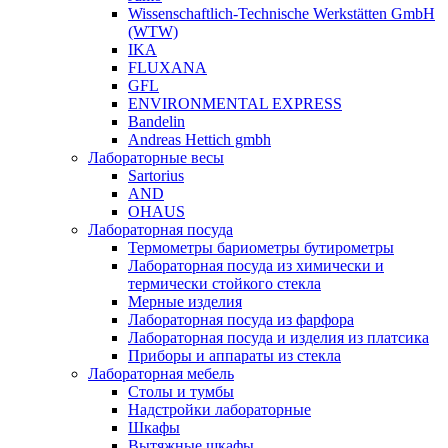
Wissenschaftlich-Technische Werkstätten GmbH
(WTW)
IKA
FLUXANA
GFL
ENVIRONMENTAL EXPRESS
Bandelin
Andreas Hettich gmbh
Лабораторные весы
Sartorius
AND
OHAUS
Лабораторная посуда
Термометры бариометры бутирометры
Лабораторная посуда из химически и
термически стойкого стекла
Мерные изделия
Лабораторная посуда из фарфора
Лабораторная посуда и изделия из платсика
Приборы и аппараты из стекла
Лабораторная мебель
Столы и тумбы
Надстройки лабораторные
Шкафы
Вытяжные шкафы