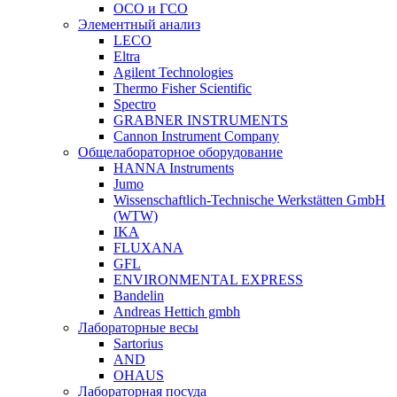
ОСО и ГСО
Элементный анализ
LECO
Eltra
Agilent Technologies
Thermo Fisher Scientific
Spectro
GRABNER INSTRUMENTS
Cannon Instrument Company
Общелабораторное оборудование
HANNA Instruments
Jumo
Wissenschaftlich-Technische Werkstätten GmbH
(WTW)
IKA
FLUXANA
GFL
ENVIRONMENTAL EXPRESS
Bandelin
Andreas Hettich gmbh
Лабораторные весы
Sartorius
AND
OHAUS
Лабораторная посуда