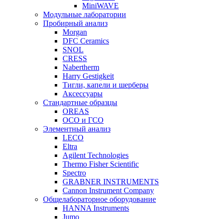
MiniWAVE
Модульные лаборатории
Пробирный анализ
Morgan
DFC Ceramics
SNOL
CRESS
Nabertherm
Harry Gestigkeit
Тигли, капели и шерберы
Аксессуары
Стандартные образцы
OREAS
ОСО и ГСО
Элементный анализ
LECO
Eltra
Agilent Technologies
Thermo Fisher Scientific
Spectro
GRABNER INSTRUMENTS
Cannon Instrument Company
Общелабораторное оборудование
HANNA Instruments
Jumo