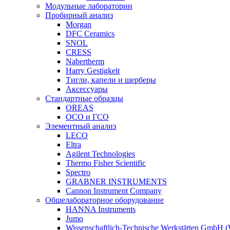
Модульные лаборатории
Пробирный анализ
Morgan
DFC Ceramics
SNOL
CRESS
Nabertherm
Harry Gestigkeit
Тигли, капели и шерберы
Аксессуары
Стандартные образцы
OREAS
ОСО и ГСО
Элементный анализ
LECO
Eltra
Agilent Technologies
Thermo Fisher Scientific
Spectro
GRABNER INSTRUMENTS
Cannon Instrument Company
Общелабораторное оборудование
HANNA Instruments
Jumo
Wissenschaftlich-Technische Werkstätten GmbH