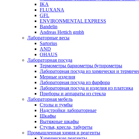
IKA
FLUXANA
GFL
ENVIRONMENTAL EXPRESS
Bandelin
Andreas Hettich gmbh
Лабораторные весы
Sartorius
AND
OHAUS
Лабораторная посуда
Термометры бариометры бутирометры
Лабораторная посуда из химически и термичес
Мерные изделия
Лабораторная посуда из фарфора
Лабораторная посуда и изделия из платсика
Приборы и аппараты из стекла
Лабораторная мебель
Столы и тумбы
Надстройки лабораторные
Шкафы
Вытяжные шкафы
Стулья, кресла, табуреты
Промышленная химия и реагенты
Химические реагенты