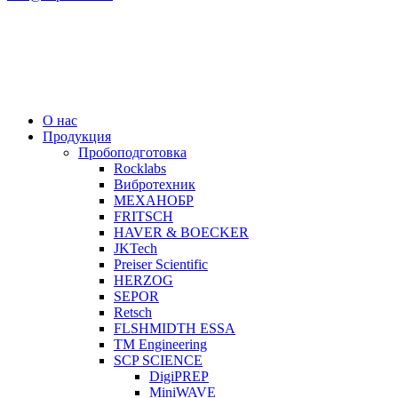
О нас
Продукция
Пробоподготовка
Rocklabs
Вибротехник
МЕХАНОБР
FRITSCH
HAVER & BOECKER
JKTech
Preiser Scientific
HERZOG
SEPOR
Retsch
FLSHMIDTH ESSA
TM Engineering
SCP SCIENCE
DigiPREP
MiniWAVE