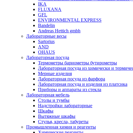
IKA
FLUXANA
GFL
ENVIRONMENTAL EXPRESS
Bandelin
Andreas Hettich gmbh
Лабораторные весы
Sartorius
AND
OHAUS
Лабораторная посуда
Термометры бариометры бутирометры
Лабораторная посуда из химически и термичес
Мерные изделия
Лабораторная посуда из фарфора
Лабораторная посуда и изделия из платсика
Приборы и аппараты из стекла
Лабораторная мебель
Столы и тумбы
Надстройки лабораторные
Шкафы
Вытяжные шкафы
Стулья, кресла, табуреты
Промышленная химия и реагенты
Химические реагенты