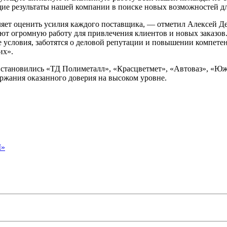
щие результаты нашей компании в поиске новых возможностей для
ляет оценить усилия каждого поставщика, — отметил Алексей Д
ают огромную работу для привлечения клиентов и новых заказов
условия, заботятся о деловой репутации и повышении компетенц
их».
 становились «ТД Полиметалл», «Красцветмет», «Автоваз», «Юж
ржания оказанного доверия на высоком уровне.
М»