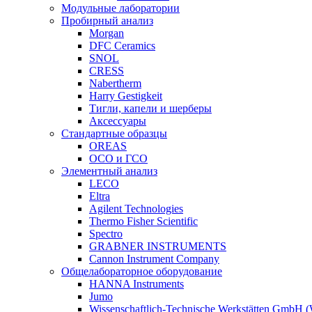
Модульные лаборатории
Пробирный анализ
Morgan
DFC Ceramics
SNOL
CRESS
Nabertherm
Harry Gestigkeit
Тигли, капели и шерберы
Аксессуары
Стандартные образцы
OREAS
ОСО и ГСО
Элементный анализ
LECO
Eltra
Agilent Technologies
Thermo Fisher Scientific
Spectro
GRABNER INSTRUMENTS
Cannon Instrument Company
Общелабораторное оборудование
HANNA Instruments
Jumo
Wissenschaftlich-Technische Werkstätten GmbH