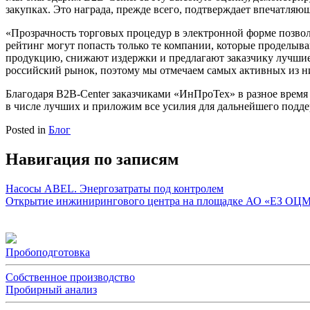
закупках. Это награда, прежде всего, подтверждает впечатляю
«Прозрачность торговых процедур в электронной форме позво
рейтинг могут попасть только те компании, которые проделыв
продукцию, снижают издержки и предлагают заказчику лучшие 
российский рынок, поэтому мы отмечаем самых активных из н
Благодаря B2B-Center заказчиками «ИнПроТех» в разное время
в числе лучших и приложим все усилия для дальнейшего подде
Posted in
Блог
Навигация по записям
Насосы ABEL. Энергозатраты под контролем
Открытие инжинирингового центра на площадке АО «ЕЗ ОЦ
Пробоподготовка
Собственное производство
Пробирный анализ