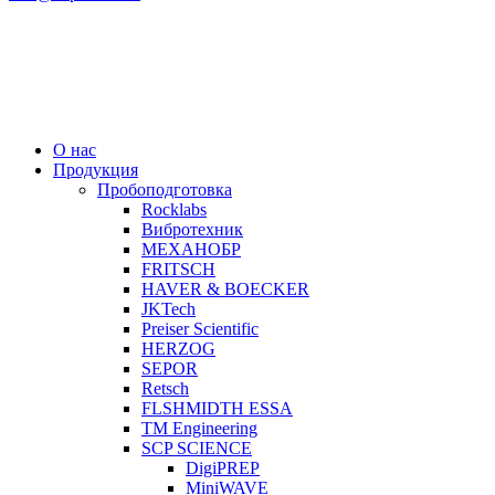
О нас
Продукция
Пробоподготовка
Rocklabs
Вибротехник
МЕХАНОБР
FRITSCH
HAVER & BOECKER
JKTech
Preiser Scientific
HERZOG
SEPOR
Retsch
FLSHMIDTH ESSA
TM Engineering
SCP SCIENCE
DigiPREP
MiniWAVE