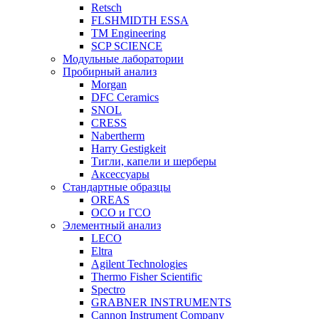
Retsch
FLSHMIDTH ESSA
TM Engineering
SCP SCIENCE
Модульные лаборатории
Пробирный анализ
Morgan
DFC Ceramics
SNOL
CRESS
Nabertherm
Harry Gestigkeit
Тигли, капели и шерберы
Аксессуары
Стандартные образцы
OREAS
ОСО и ГСО
Элементный анализ
LECO
Eltra
Agilent Technologies
Thermo Fisher Scientific
Spectro
GRABNER INSTRUMENTS
Cannon Instrument Company