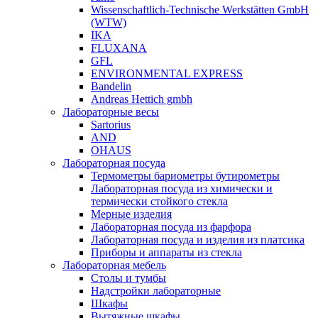
Wissenschaftlich-Technische Werkstätten GmbH
(WTW)
IKA
FLUXANA
GFL
ENVIRONMENTAL EXPRESS
Bandelin
Andreas Hettich gmbh
Лабораторные весы
Sartorius
AND
OHAUS
Лабораторная посуда
Термометры бариометры бутирометры
Лабораторная посуда из химически и
термически стойкого стекла
Мерные изделия
Лабораторная посуда из фарфора
Лабораторная посуда и изделия из платсика
Приборы и аппараты из стекла
Лабораторная мебель
Столы и тумбы
Надстройки лабораторные
Шкафы
Вытяжные шкафы