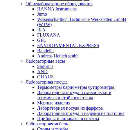
Общелабораторное оборудование
HANNA Instruments
Jumo
Wissenschaftlich-Technische Werkstätten GmbH
(WTW)
IKA
FLUXANA
GFL
ENVIRONMENTAL EXPRESS
Bandelin
Andreas Hettich gmbh
Лабораторные весы
Sartorius
AND
OHAUS
Лабораторная посуда
Термометры бариометры бутирометры
Лабораторная посуда из химически и
термически стойкого стекла
Мерные изделия
Лабораторная посуда из фарфора
Лабораторная посуда и изделия из платсика
Приборы и аппараты из стекла
Лабораторная мебель
Столы и тумбы