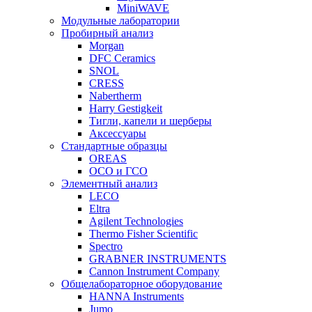
MiniWAVE
Модульные лаборатории
Пробирный анализ
Morgan
DFC Ceramics
SNOL
CRESS
Nabertherm
Harry Gestigkeit
Тигли, капели и шерберы
Аксессуары
Стандартные образцы
OREAS
ОСО и ГСО
Элементный анализ
LECO
Eltra
Agilent Technologies
Thermo Fisher Scientific
Spectro
GRABNER INSTRUMENTS
Cannon Instrument Company
Общелабораторное оборудование
HANNA Instruments
Jumo