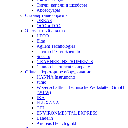
Тигли, капели и шерберы
Аксессуары
Стандартные образцы
OREAS
ОСО и ГСО
Элементный анализ
LECO
Eltra
Agilent Technologies
Thermo Fisher Scientific
Spectro
GRABNER INSTRUMENTS
Cannon Instrument Company
Общелабораторное оборудование
HANNA Instruments
Jumo
Wissenschaftlich-Technische Werkstätten GmbH
(WTW)
IKA
FLUXANA
GFL
ENVIRONMENTAL EXPRESS
Bandelin
Andreas Hettich gmbh