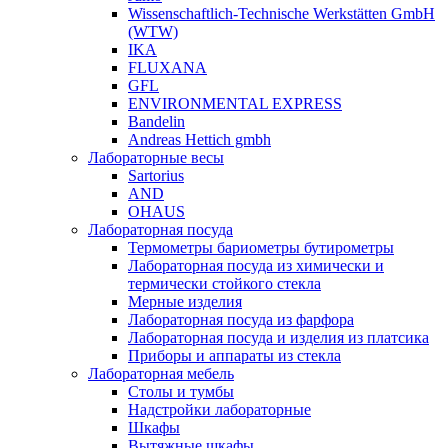
Wissenschaftlich-Technische Werkstätten GmbH
(WTW)
IKA
FLUXANA
GFL
ENVIRONMENTAL EXPRESS
Bandelin
Andreas Hettich gmbh
Лабораторные весы
Sartorius
AND
OHAUS
Лабораторная посуда
Термометры бариометры бутирометры
Лабораторная посуда из химически и
термически стойкого стекла
Мерные изделия
Лабораторная посуда из фарфора
Лабораторная посуда и изделия из платсика
Приборы и аппараты из стекла
Лабораторная мебель
Столы и тумбы
Надстройки лабораторные
Шкафы
Вытяжные шкафы