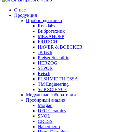
О нас
Продукция
Пробоподготовка
Rocklabs
Вибротехник
МЕХАНОБР
FRITSCH
HAVER & BOECKER
JKTech
Preiser Scientific
HERZOG
SEPOR
Retsch
FLSHMIDTH ESSA
TM Engineering
SCP SCIENCE
Модульные лаборатории
Пробирный анализ
Morgan
DFC Ceramics
SNOL
CRESS
Nabertherm
Harry Gestigkeit