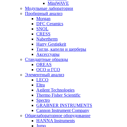
MiniWAVE
Модульные лаборатории
Пробирный анализ
Morgan
DFC Ceramics
SNOL
CRESS
Nabertherm
Harry Gestigkeit
Тигли, капели и шерберы
Аксессуары
Стандартные образцы
OREAS
ОСО и ГСО
Элементный анализ
LECO
Eltra
Agilent Technologies
Thermo Fisher Scientific
Spectro
GRABNER INSTRUMENTS
Cannon Instrument Company
Общелабораторное оборудование
HANNA Instruments
Jumo