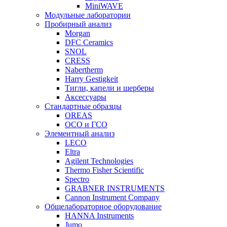
MiniWAVE
Модульные лаборатории
Пробирный анализ
Morgan
DFC Ceramics
SNOL
CRESS
Nabertherm
Harry Gestigkeit
Тигли, капели и шерберы
Аксессуары
Стандартные образцы
OREAS
ОСО и ГСО
Элементный анализ
LECO
Eltra
Agilent Technologies
Thermo Fisher Scientific
Spectro
GRABNER INSTRUMENTS
Cannon Instrument Company
Общелабораторное оборудование
HANNA Instruments
Jumo