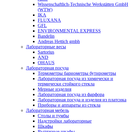
Wissenschaftlich-Technische Werkstätten GmbH
(WTW)
IKA
FLUXANA
GFL
ENVIRONMENTAL EXPRESS
Bandelin
Andreas Hettich gmbh
Лабораторные весы
Sartorius
AND
OHAUS
Лабораторная посуда
Термометры бариометры бутирометры
Лабораторная посуда из химически и
термически стойкого стекла
Мерные изделия
Лабораторная посуда из фарфора
Лабораторная посуда и изделия из платсика
Приборы и аппараты из стекла
Лабораторная мебель
Столы и тумбы
Надстройки лабораторные
Шкафы
Вытяжные шкафы