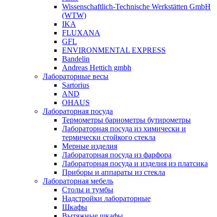
Wissenschaftlich-Technische Werkstätten GmbH
(WTW)
IKA
FLUXANA
GFL
ENVIRONMENTAL EXPRESS
Bandelin
Andreas Hettich gmbh
Лабораторные весы
Sartorius
AND
OHAUS
Лабораторная посуда
Термометры бариометры бутирометры
Лабораторная посуда из химически и
термически стойкого стекла
Мерные изделия
Лабораторная посуда из фарфора
Лабораторная посуда и изделия из платсика
Приборы и аппараты из стекла
Лабораторная мебель
Столы и тумбы
Надстройки лабораторные
Шкафы
Вытяжные шкафы