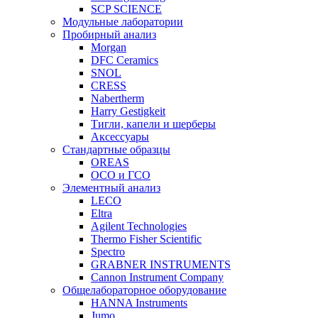
SCP SCIENCE
Модульные лаборатории
Пробирный анализ
Morgan
DFC Ceramics
SNOL
CRESS
Nabertherm
Harry Gestigkeit
Тигли, капели и шерберы
Аксессуары
Стандартные образцы
OREAS
ОСО и ГСО
Элементный анализ
LECO
Eltra
Agilent Technologies
Thermo Fisher Scientific
Spectro
GRABNER INSTRUMENTS
Cannon Instrument Company
Общелабораторное оборудование
HANNA Instruments
Jumo