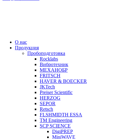
О нас
Продукция
Пробоподготовка
Rocklabs
Вибротехник
МЕХАНОБР
FRITSCH
HAVER & BOECKER
JKTech
Preiser Scientific
HERZOG
SEPOR
Retsch
FLSHMIDTH ESSA
TM Engineering
SCP SCIENCE
DigiPREP
MiniWAVE