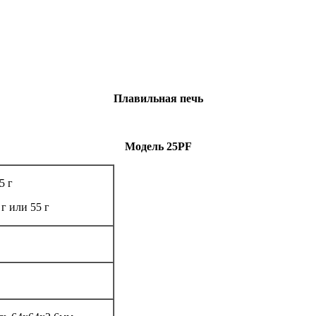
Плавильная печь
Модель 25
PF
5 г
 г или 55 г