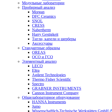
Модульные лаборатории
Пробирный анализ
Morgan
DFC Ceramics
SNOL
CRESS
Nabertherm
Harry Gestigkeit
Тигли, капели и шерберы
Аксессуары
Стандартные образцы
OREAS
ОСО и ГСО
Элементный анализ
LECO
Eltra
Agilent Technologies
Thermo Fisher Scientific
Spectro
GRABNER INSTRUMENTS
Cannon Instrument Company
Общелабораторное оборудование
HANNA Instruments
Jumo
Wissenschaftlich-Technische Werkstätten GmbH