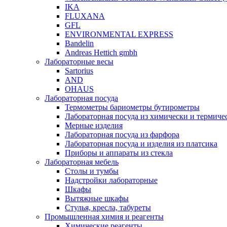
IKA
FLUXANA
GFL
ENVIRONMENTAL EXPRESS
Bandelin
Andreas Hettich gmbh
Лабораторные весы
Sartorius
AND
OHAUS
Лабораторная посуда
Термометры бариометры бутирометры
Лабораторная посуда из химически и термичес
Мерные изделия
Лабораторная посуда из фарфора
Лабораторная посуда и изделия из платсика
Приборы и аппараты из стекла
Лабораторная мебель
Столы и тумбы
Надстройки лабораторные
Шкафы
Вытяжные шкафы
Стулья, кресла, табуреты
Промышленная химия и реагенты
Химические реагенты