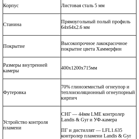
Корпус
Листовая сталь 5 мм
Прямоугольный полый профиль
Станина
64x64x2.6 мм
Высокопрочное лакокрасочное
Покрытие
покрытие цвета Хаммерфин
Размеры внутренней
400x1200x715мм
камеры
70% глиноземистый огнеупор и
Футеровка
теплоизоляционный огнеупорный
кирпич
СНГ — 44мм LME контролер
Landis & Gyr и УФ-камера
Устройство контроля
пламени
ПГ и дистиллят — LFL1.635
контролер пламени Landis & Gyr