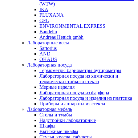
(WTW)
IKA
FLUXANA
GFL
ENVIRONMENTAL EXPRESS
Bandelin
Andreas Hettich gmbh
Лабораторные весы
Sartorius
AND
OHAUS
Лабораторная посуда
Термометры бариометры бутирометры
Лабораторная посуда из химически и
термически стойкого стекла
Мерные изделия
Лабораторная посуда из фарфора
Лабораторная посуда и изделия из платсика
Приборы и аппараты из стекла
Лабораторная мебель
Столы и тумбы
Надстройки лабораторные
Шкафы
Вытяжные шкафы
Стулья, кресла, табуреты