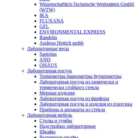
Wissenschaftlich-Technische Werkstätten GmbH
(WTW)
IKA
FLUXANA
GFL
ENVIRONMENTAL EXPRESS
Bandelin
Andreas Hettich gmbh
Лабораторные весы
Sartorius
AND
OHAUS
Лабораторная посуда
Термометры бариометры бутирометры
Лабораторная посуда из химически и
термически стойкого стекла
Мерные изделия
Лабораторная посуда из фарфора
Лабораторная посуда и изделия из платсика
Приборы и аппараты из стекла
Лабораторная мебель
Столы и тумбы
Надстройки лабораторные
Шкафы
Вытяжные шкафы