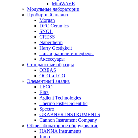
MiniWAVE
Модульные лаборатории
Пробирный анализ
Morgan
DFC Ceramics
SNOL
CRESS
Nabertherm
Harry Gestigkeit
Тигли, капели и шерберы
Аксессуары
Стандартные образцы
OREAS
ОСО и ГСО
Элементный анализ
LECO
Eltra
Agilent Technologies
Thermo Fisher Scientific
Spectro
GRABNER INSTRUMENTS
Cannon Instrument Company
Общелабораторное оборудование
HANNA Instruments
Jumo