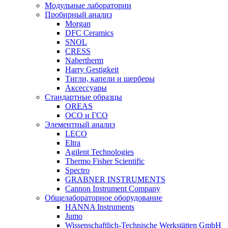
Модульные лаборатории
Пробирный анализ
Morgan
DFC Ceramics
SNOL
CRESS
Nabertherm
Harry Gestigkeit
Тигли, капели и шерберы
Аксессуары
Стандартные образцы
OREAS
ОСО и ГСО
Элементный анализ
LECO
Eltra
Agilent Technologies
Thermo Fisher Scientific
Spectro
GRABNER INSTRUMENTS
Cannon Instrument Company
Общелабораторное оборудование
HANNA Instruments
Jumo
Wissenschaftlich-Technische Werkstätten GmbH