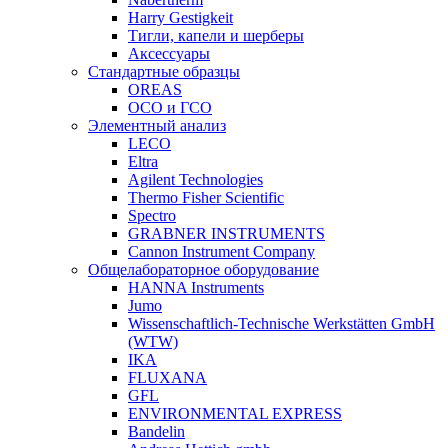
Harry Gestigkeit
Тигли, капели и шерберы
Аксессуары
Стандартные образцы
OREAS
ОСО и ГСО
Элементный анализ
LECO
Eltra
Agilent Technologies
Thermo Fisher Scientific
Spectro
GRABNER INSTRUMENTS
Cannon Instrument Company
Общелабораторное оборудование
HANNA Instruments
Jumo
Wissenschaftlich-Technische Werkstätten GmbH
(WTW)
IKA
FLUXANA
GFL
ENVIRONMENTAL EXPRESS
Bandelin