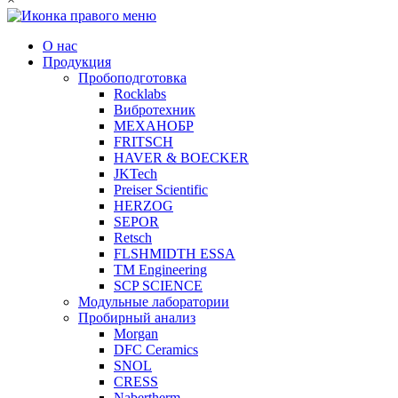
О нас
Продукция
Пробоподготовка
Rocklabs
Вибротехник
МЕХАНОБР
FRITSCH
HAVER & BOECKER
JKTech
Preiser Scientific
HERZOG
SEPOR
Retsch
FLSHMIDTH ESSA
TM Engineering
SCP SCIENCE
Модульные лаборатории
Пробирный анализ
Morgan
DFC Ceramics
SNOL
CRESS
Nabertherm