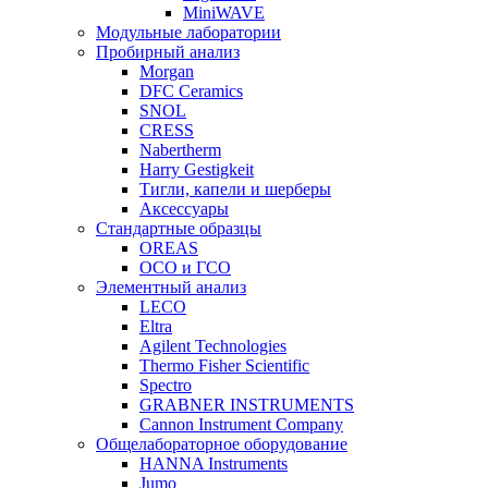
MiniWAVE
Модульные лаборатории
Пробирный анализ
Morgan
DFC Ceramics
SNOL
CRESS
Nabertherm
Harry Gestigkeit
Тигли, капели и шерберы
Аксессуары
Стандартные образцы
OREAS
ОСО и ГСО
Элементный анализ
LECO
Eltra
Agilent Technologies
Thermo Fisher Scientific
Spectro
GRABNER INSTRUMENTS
Cannon Instrument Company
Общелабораторное оборудование
HANNA Instruments
Jumo