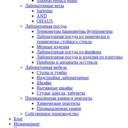
Andreas Hettich gmbh
Лабораторные весы
Sartorius
AND
OHAUS
Лабораторная посуда
Термометры бариометры бутирометры
Лабораторная посуда из химически и
термически стойкого стекла
Мерные изделия
Лабораторная посуда из фарфора
Лабораторная посуда и изделия из платсика
Приборы и аппараты из стекла
Лабораторная мебель
Столы и тумбы
Надстройки лабораторные
Шкафы
Вытяжные шкафы
Стулья, кресла, табуреты
Промышленная химия и реагенты
Химические реагенты
Промышленная химия
Собственное производство
Блог
Инжиниринг