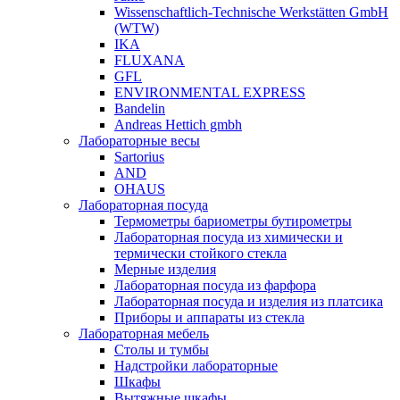
Wissenschaftlich-Technische Werkstätten GmbH
(WTW)
IKA
FLUXANA
GFL
ENVIRONMENTAL EXPRESS
Bandelin
Andreas Hettich gmbh
Лабораторные весы
Sartorius
AND
OHAUS
Лабораторная посуда
Термометры бариометры бутирометры
Лабораторная посуда из химически и
термически стойкого стекла
Мерные изделия
Лабораторная посуда из фарфора
Лабораторная посуда и изделия из платсика
Приборы и аппараты из стекла
Лабораторная мебель
Столы и тумбы
Надстройки лабораторные
Шкафы
Вытяжные шкафы