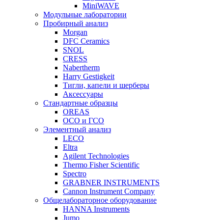
MiniWAVE
Модульные лаборатории
Пробирный анализ
Morgan
DFC Ceramics
SNOL
CRESS
Nabertherm
Harry Gestigkeit
Тигли, капели и шерберы
Аксессуары
Стандартные образцы
OREAS
ОСО и ГСО
Элементный анализ
LECO
Eltra
Agilent Technologies
Thermo Fisher Scientific
Spectro
GRABNER INSTRUMENTS
Cannon Instrument Company
Общелабораторное оборудование
HANNA Instruments
Jumo