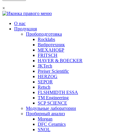
×
О нас
Продукция
Пробоподготовка
Rocklabs
Вибротехник
МЕХАНОБР
FRITSCH
HAVER & BOECKER
JKTech
Preiser Scientific
HERZOG
SEPOR
Retsch
FLSHMIDTH ESSA
TM Engineering
SCP SCIENCE
Модульные лаборатории
Пробирный анализ
Morgan
DFC Ceramics
SNOL