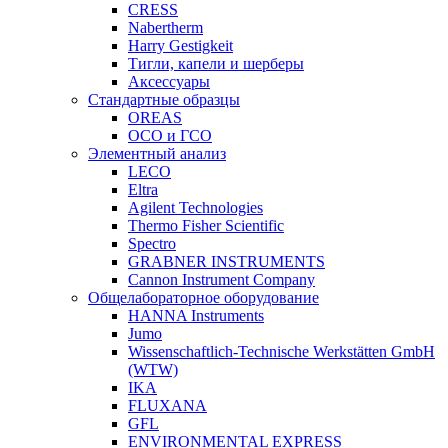
CRESS
Nabertherm
Harry Gestigkeit
Тигли, капели и шерберы
Аксессуары
Стандартные образцы
OREAS
ОСО и ГСО
Элементный анализ
LECO
Eltra
Agilent Technologies
Thermo Fisher Scientific
Spectro
GRABNER INSTRUMENTS
Cannon Instrument Company
Общелабораторное оборудование
HANNA Instruments
Jumo
Wissenschaftlich-Technische Werkstätten GmbH
(WTW)
IKA
FLUXANA
GFL
ENVIRONMENTAL EXPRESS