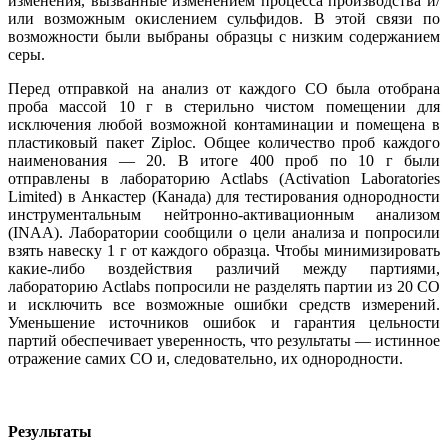
изменения, вызванные изменением процесса производства и/
или возможным окислением сульфидов. В этой связи по
возможности были выбраны образцы с низким содержанием
серы.
Перед отправкой на анализ от каждого СО была отобрана
проба массой 10 г в стерильно чистом помещении для
исключения любой возможной контаминации и помещена в
пластиковый пакет Ziploc. Общее количество проб каждого
наименования — 20. В итоге 400 проб по 10 г были
отправлены в лабораторию Actlabs (Activa­tion Laboratories
Limited) в Анкастер (Канада) для тестирования однородности
инструментальным нейтронно-активационным анализом
(INAA). Лаборатории сообщили о цели анализа и попросили
взять навеску 1 г от каждого образца. Чтобы минимизировать
какие-либо воздействия различий между партиями,
лабораторию Actlabs попросили не разделять партии из 20 СО
и исключить все возможные ошибки средств измерений.
Уменьшение источников ошибок и гарантия цельности
партий обеспечивает уверенность, что результаты — истинное
отражение самих СО и, следовательно, их однородности.
Результаты