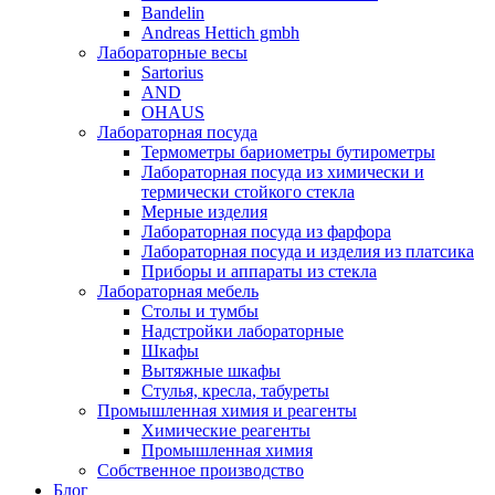
Bandelin
Andreas Hettich gmbh
Лабораторные весы
Sartorius
AND
OHAUS
Лабораторная посуда
Термометры бариометры бутирометры
Лабораторная посуда из химически и
термически стойкого стекла
Мерные изделия
Лабораторная посуда из фарфора
Лабораторная посуда и изделия из платсика
Приборы и аппараты из стекла
Лабораторная мебель
Столы и тумбы
Надстройки лабораторные
Шкафы
Вытяжные шкафы
Стулья, кресла, табуреты
Промышленная химия и реагенты
Химические реагенты
Промышленная химия
Собственное производство
Блог