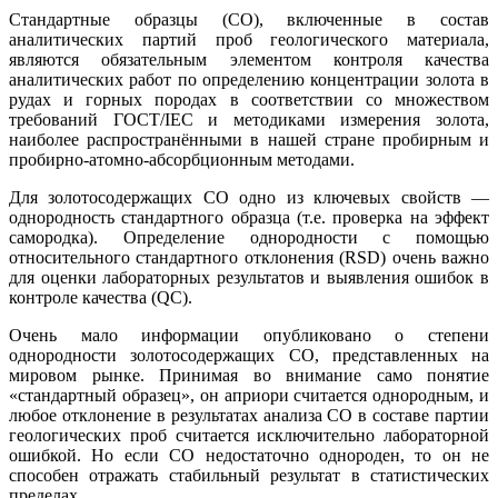
Стандартные образцы (СО), включенные в состав
аналитических партий проб геологического материала,
являются обязательным элементом контроля качества
аналитических работ по определению концентрации золота в
рудах и горных породах в соответствии со множеством
требований ГОСТ/IEC и методиками измерения золота,
наиболее распространёнными в нашей стране пробирным и
пробирно-атомно-абсорбционным методами.
Для золотосодержащих СО одно из ключевых свойств —
однородность стандартного образца (т.е. проверка на эффект
самородка). Определение однородности с помощью
относительного стандартного отклонения (RSD) очень важно
для оценки лабораторных результатов и выявления ошибок в
контроле качества (QC).
Очень мало информации опубликовано о степени
однородности золотосодержащих СО, представленных на
мировом рынке. Принимая во внимание само понятие
«стандартный образец», он априори считается однородным, и
любое отклонение в результатах анализа СО в составе партии
геологических проб считается исключительно лабораторной
ошибкой. Но если СО недостаточно однороден, то он не
способен отражать стабильный результат в статистических
пределах.