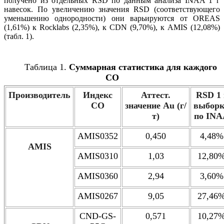
получено из отдельных RSD по данным анализа INAA 1 г
навесок. По увеличению значения RSD (соответствующего
уменьшению однородности) они варьируются от OREAS
(1,61%) к Rocklabs (2,35%), к CDN (9,70%), к AMIS (12,08%)
(табл. 1).
Таблица 1.
Суммарная статистика для каждого
СО
Производитель
Индекс
Аттест.
RSD
1 
СО
значение
Au
(г/
выбор
т)
по
INA
AMIS0352
0,450
4,48%
AMIS
AMIS0310
1,03
12,80
AMIS0360
2,94
3,60%
AMIS0267
9,05
27,46
CND-GS-
0,571
10,27