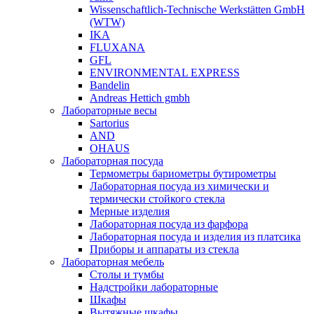
Wissenschaftlich-Technische Werkstätten GmbH
(WTW)
IKA
FLUXANA
GFL
ENVIRONMENTAL EXPRESS
Bandelin
Andreas Hettich gmbh
Лабораторные весы
Sartorius
AND
OHAUS
Лабораторная посуда
Термометры бариометры бутирометры
Лабораторная посуда из химически и
термически стойкого стекла
Мерные изделия
Лабораторная посуда из фарфора
Лабораторная посуда и изделия из платсика
Приборы и аппараты из стекла
Лабораторная мебель
Столы и тумбы
Надстройки лабораторные
Шкафы
Вытяжные шкафы