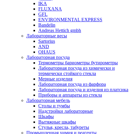
IKA
FLUXANA
GFL
ENVIRONMENTAL EXPRESS
Bandelin
Andreas Hettich gmbh
Лабораторные весы
Sartorius
AND
OHAUS
Лабораторная посуда
Термометры бариометры бутирометры
Лабораторная посуда из химически и
термически стойкого стекла
Мерные изделия
Лабораторная посуда из фарфора
Лабораторная посуда и изделия из платсика
Приборы и аппараты из стекла
Лабораторная мебель
Столы и тумбы
Надстройки лабораторные
Шкафы
Вытяжные шкафы
Стулья, кресла, табуреты
Промышленная химия и реагенты