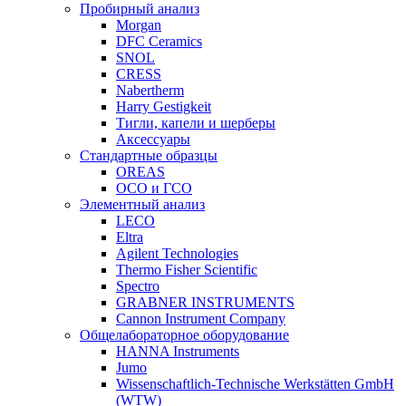
Пробирный анализ
Morgan
DFC Ceramics
SNOL
CRESS
Nabertherm
Harry Gestigkeit
Тигли, капели и шерберы
Аксессуары
Стандартные образцы
OREAS
ОСО и ГСО
Элементный анализ
LECO
Eltra
Agilent Technologies
Thermo Fisher Scientific
Spectro
GRABNER INSTRUMENTS
Cannon Instrument Company
Общелабораторное оборудование
HANNA Instruments
Jumo
Wissenschaftlich-Technische Werkstätten GmbH
(WTW)