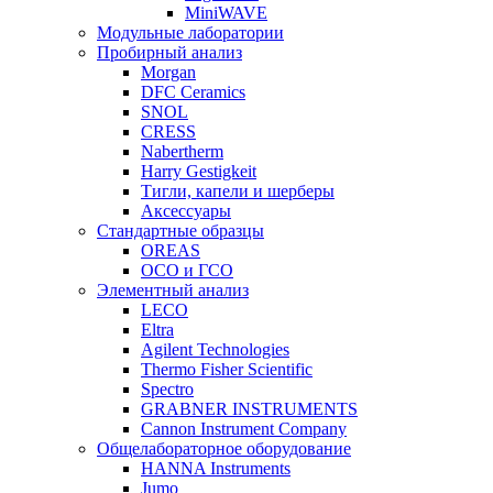
MiniWAVE
Модульные лаборатории
Пробирный анализ
Morgan
DFC Ceramics
SNOL
CRESS
Nabertherm
Harry Gestigkeit
Тигли, капели и шерберы
Аксессуары
Стандартные образцы
OREAS
ОСО и ГСО
Элементный анализ
LECO
Eltra
Agilent Technologies
Thermo Fisher Scientific
Spectro
GRABNER INSTRUMENTS
Cannon Instrument Company
Общелабораторное оборудование
HANNA Instruments
Jumo