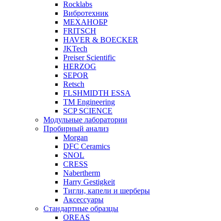
Rocklabs
Вибротехник
МЕХАНОБР
FRITSCH
HAVER & BOECKER
JKTech
Preiser Scientific
HERZOG
SEPOR
Retsch
FLSHMIDTH ESSA
TM Engineering
SCP SCIENCE
Модульные лаборатории
Пробирный анализ
Morgan
DFC Ceramics
SNOL
CRESS
Nabertherm
Harry Gestigkeit
Тигли, капели и шерберы
Аксессуары
Стандартные образцы
OREAS