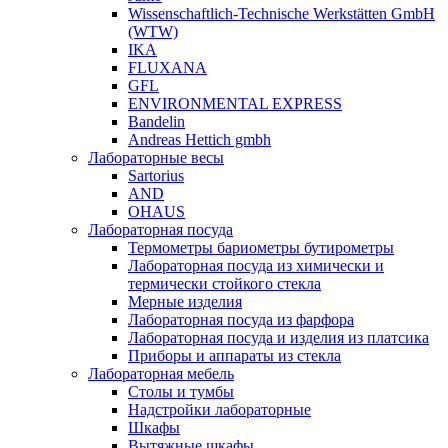
Wissenschaftlich-Technische Werkstätten GmbH
(WTW)
IKA
FLUXANA
GFL
ENVIRONMENTAL EXPRESS
Bandelin
Andreas Hettich gmbh
Лабораторные весы
Sartorius
AND
OHAUS
Лабораторная посуда
Термометры бариометры бутирометры
Лабораторная посуда из химически и
термически стойкого стекла
Мерные изделия
Лабораторная посуда из фарфора
Лабораторная посуда и изделия из платсика
Приборы и аппараты из стекла
Лабораторная мебель
Столы и тумбы
Надстройки лабораторные
Шкафы
Вытяжные шкафы