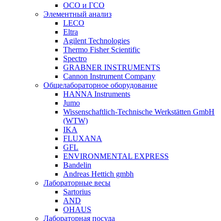
ОСО и ГСО
Элементный анализ
LECO
Eltra
Agilent Technologies
Thermo Fisher Scientific
Spectro
GRABNER INSTRUMENTS
Cannon Instrument Company
Общелабораторное оборудование
HANNA Instruments
Jumo
Wissenschaftlich-Technische Werkstätten GmbH
(WTW)
IKA
FLUXANA
GFL
ENVIRONMENTAL EXPRESS
Bandelin
Andreas Hettich gmbh
Лабораторные весы
Sartorius
AND
OHAUS
Лабораторная посуда