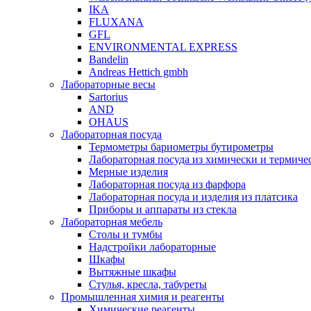
IKA
FLUXANA
GFL
ENVIRONMENTAL EXPRESS
Bandelin
Andreas Hettich gmbh
Лабораторные весы
Sartorius
AND
OHAUS
Лабораторная посуда
Термометры бариометры бутирометры
Лабораторная посуда из химически и термичес
Мерные изделия
Лабораторная посуда из фарфора
Лабораторная посуда и изделия из платсика
Приборы и аппараты из стекла
Лабораторная мебель
Столы и тумбы
Надстройки лабораторные
Шкафы
Вытяжные шкафы
Стулья, кресла, табуреты
Промышленная химия и реагенты
Химические реагенты