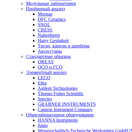
Модульные лаборатории
Пробирный анализ
Morgan
DFC Ceramics
SNOL
CRESS
Nabertherm
Harry Gestigkeit
Тигли, капели и шерберы
Аксессуары
Стандартные образцы
OREAS
ОСО и ГСО
Элементный анализ
LECO
Eltra
Agilent Technologies
Thermo Fisher Scientific
Spectro
GRABNER INSTRUMENTS
Cannon Instrument Company
Общелабораторное оборудование
HANNA Instruments
Jumo
Wissenschaftlich-Technische Werkstätten GmbH