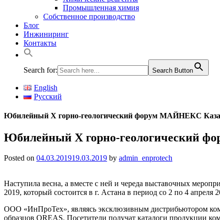
Промышленная химия
Собственное производство
Блог
Инжиниринг
Контакты
Search for:
Search Button
English
Русский
Юбилейный Х горно-геологический форум МАЙНЕКС Казах
Юбилейный Х горно-геологический ф
Posted on
04.03.2019
19.03.2019
by
admin_enprotech
Наступила весна, а вместе с ней и череда выставочных меро
2019, который состоится в г. Астана в период со 2 по 4 апреля 2
ООО «ИнПроТех», являясь эксклюзивным дистрибьютором компа
образцов OREAS. Посетители получат каталоги продукции ком