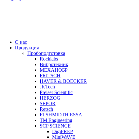
О нас
Продукция
Пробоподготовка
Rocklabs
Вибротехник
МЕХАНОБР
FRITSCH
HAVER & BOECKER
JKTech
Preiser Scientific
HERZOG
SEPOR
Retsch
FLSHMIDTH ESSA
TM Engineering
SCP SCIENCE
DigiPREP
MiniWAVE